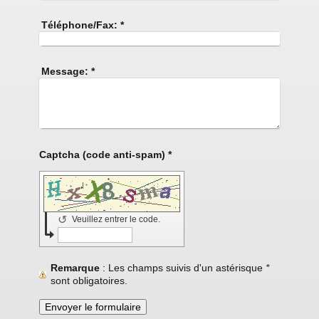
Téléphone/Fax:
*
Message:
*
Captcha (code anti-spam) *
↺
Veuillez entrer le code.
Remarque
: Les champs suivis d'un astérisque
*
sont obligatoires.