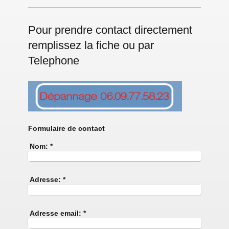
Pour prendre contact directement
remplissez la fiche ou par
Telephone
Formulaire de contact
Nom:
*
Adresse:
*
Adresse email:
*